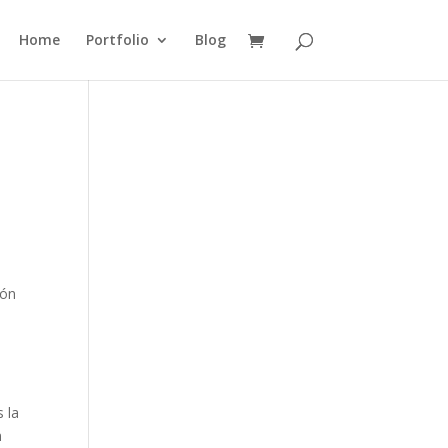
Home
Portfolio
Blog
ión
 la
n