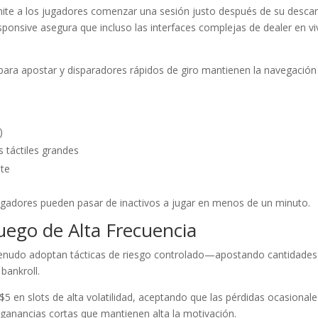
ite a los jugadores comenzar una sesión justo después de su desca
esponsive asegura que incluso las interfaces complejas de dealer en v
s para apostar y disparadores rápidos de giro mantienen la navegación
)
s táctiles grandes
nte
 jugadores pueden pasar de inactivos a jugar en menos de un minuto.
uego de Alta Frecuencia
menudo adoptan tácticas de riesgo controlado—apostando cantidades
bankroll.
$5 en slots de alta volatilidad, aceptando que las pérdidas ocasionale
 ganancias cortas que mantienen alta la motivación.