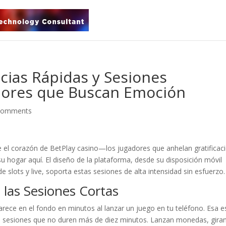
cias Rápidas y Sesiones
dores que Buscan Emoción
comments
e el corazón de BetPlay casino—los jugadores que anhelan gratificac
 hogar aquí. El diseño de la plataforma, desde su disposición móvil
de slots y live, soporta estas sesiones de alta intensidad sin esfuerzo.
e las Sesiones Cortas
rece en el fondo en minutos al lanzar un juego en tu teléfono. Esa es
ere sesiones que no duren más de diez minutos. Lanzan monedas, gira