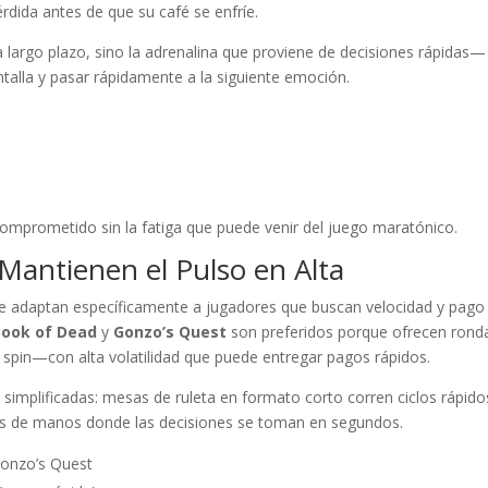
rdida antes de que su café se enfríe.
a largo plazo, sino la adrenalina que proviene de decisiones rápidas—
antalla y pasar rápidamente a la siguiente emoción.
omprometido sin la fatiga que puede venir del juego maratónico.
Mantienen el Pulso en Alta
 se adaptan específicamente a jugadores que buscan velocidad y pago
Book of Dead
y
Gonzo’s Quest
son preferidos porque ofrecen rond
in—con alta volatilidad que puede entregar pagos rápidos.
simplificadas: mesas de ruleta en formato corto corren ciclos rápido
das de manos donde las decisiones se toman en segundos.
Gonzo’s Quest