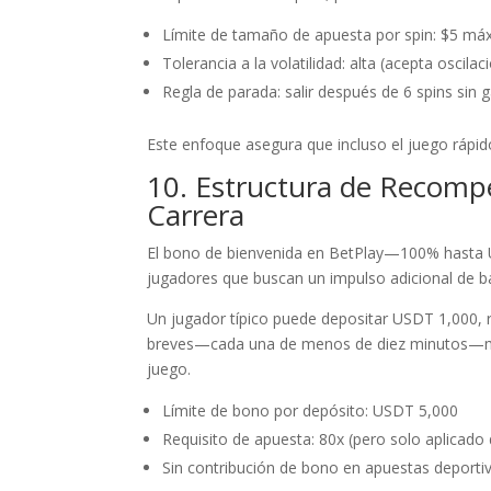
Límite de tamaño de apuesta por spin: $5 má
Tolerancia a la volatilidad: alta (acepta oscil
Regla de parada: salir después de 6 spins sin 
Este enfoque asegura que incluso el juego rápid
10. Estructura de Recomp
Carrera
El bono de bienvenida en BetPlay—100% hasta
jugadores que buscan un impulso adicional de b
Un jugador típico puede depositar USDT 1,000, r
breves—cada una de menos de diez minutos—max
juego.
Límite de bono por depósito: USDT 5,000
Requisito de apuesta: 80x (pero solo aplicado 
Sin contribución de bono en apuestas deporti