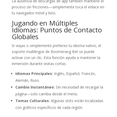
La ausencia de descargas de app también mantiene el
proceso sin fricciones—simplemente toca el enlace en
tu navegador móvil y listo.
Jugando en Múltiples
Idiomas: Puntos de Contacto
Globales
Si viajas o simplemente prefieres tu idioma nativo, el
soporte multilingüe de Boomerang Bet se puede
activar con un clic. Esta función ayuda a mantener la
inmersión durante visitas cortas.
Idiomas Principales:
Inglés, Español, Francés,
Alemán, Ruso.
Cambio Instantáneo:
Sin necesidad de recargar la
página—solo cambia desde el menú.
Temas Culturales:
Algunas slots están localizadas
con gráficos específicos de cada región.