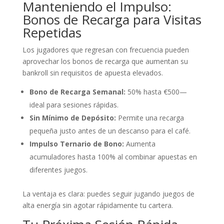
Manteniendo el Impulso:
Bonos de Recarga para Visitas
Repetidas
Los jugadores que regresan con frecuencia pueden
aprovechar los bonos de recarga que aumentan su
bankroll sin requisitos de apuesta elevados.
Bono de Recarga Semanal:
50% hasta €500—
ideal para sesiones rápidas.
Sin Mínimo de Depósito:
Permite una recarga
pequeña justo antes de un descanso para el café.
Impulso Ternario de Bono:
Aumenta
acumuladores hasta 100% al combinar apuestas en
diferentes juegos.
La ventaja es clara: puedes seguir jugando juegos de
alta energía sin agotar rápidamente tu cartera.