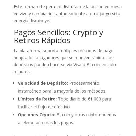
Este formato te permite disfrutar de la acción en mesa
en vivo y cambiar instantáneamente a otro juego si tu
energía disminuye.
Pagos Sencillos: Crypto y
Retiros Rápidos
La plataforma soporta múltiples métodos de pago
adaptados a jugadores que se mueven rápido. Los
depósitos pueden hacerse vía Visa o Bitcoin en solo
minutos.
Velocidad de Depósito:
Procesamiento
instantáneo para la mayoría de los métodos.
Límites de Retiro:
Tope diario de €1,000 para
facilitar el flujo de efectivo.
Opciones Crypto:
Bitcoin y otras criptomonedas
aceleran aún más los pagos.