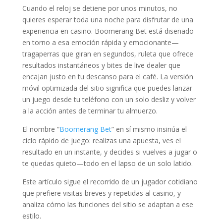
Cuando el reloj se detiene por unos minutos, no
quieres esperar toda una noche para disfrutar de una
experiencia en casino. Boomerang Bet está diseñado
en torno a esa emoción rápida y emocionante—
tragaperras que giran en segundos, ruleta que ofrece
resultados instantáneos y bites de live dealer que
encajan justo en tu descanso para el café. La versión
móvil optimizada del sitio significa que puedes lanzar
un juego desde tu teléfono con un solo desliz y volver
a la acción antes de terminar tu almuerzo.
El nombre “
Boomerang Bet
” en sí mismo insinúa el
ciclo rápido de juego: realizas una apuesta, ves el
resultado en un instante, y decides si vuelves a jugar o
te quedas quieto—todo en el lapso de un solo latido.
Este artículo sigue el recorrido de un jugador cotidiano
que prefiere visitas breves y repetidas al casino, y
analiza cómo las funciones del sitio se adaptan a ese
estilo.