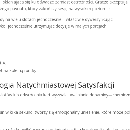
ko, skłaniająca się ku odwadze zamiast ostrożności. Gracze akceptują
żego payoutu, który zakończy sesję na wysokim poziomie.
łady na wielu slotach jednocześnie—właściwie dywersyfikując
zyko, jednocześnie utrzymując decyzje w małych porcjach.
t A.
et na kolejną rundę.
ogia Natychmiastowej Satysfakcji
slotów lub odwrócenia kart wyzwala uwalnianie dopaminy—chemiczn
pin w kilka sekund, tworzy się emocjonalny uniesienie, które może p
wielu użytkowników wraca po jednej sesji—skosztowali natychmiasto