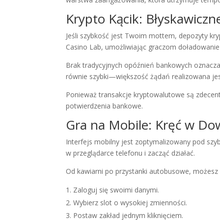
Krypto Kącik: Błyskawiczn
Jeśli szybkość jest Twoim mottem, depozyty kr
Casino Lab, umożliwiając graczom doładowanie 
Brak tradycyjnych opóźnień bankowych oznacza,
równie szybki—większość żądań realizowana jest
Ponieważ transakcje kryptowalutowe są zdecent
potwierdzenia bankowe.
Gra na Mobile: Kręć w Do
Interfejs mobilny jest zoptymalizowany pod szy
w przeglądarce telefonu i zacząć działać.
Od kawiarni po przystanki autobusowe, możesz 
Zaloguj się swoimi danymi.
Wybierz slot o wysokiej zmienności.
Postaw zakład jednym kliknięciem.