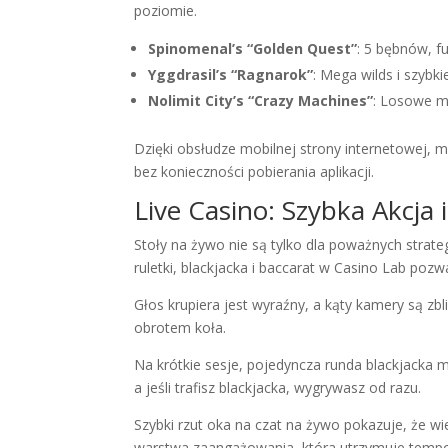
poziomie.
Spinomenal’s “Golden Quest”
: 5 bębnów, 
Yggdrasil’s “Ragnarok”
: Mega wilds i szybki
Nolimit City’s “Crazy Machines”
: Losowe mn
Dzięki obsłudze mobilnej strony internetowej, m
bez konieczności pobierania aplikacji.
Live Casino: Szybka Akcj
Stoły na żywo nie są tylko dla poważnych strateg
ruletki, blackjacka i baccarat w Casino Lab poz
Głos krupiera jest wyraźny, a kąty kamery są 
obrotem koła.
Na krótkie sesje, pojedyncza runda blackjacka 
a jeśli trafisz blackjacka, wygrywasz od razu.
Szybki rzut oka na czat na żywo pokazuje, że 
warstwa zaangażowania, która utrzymuje temp