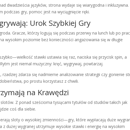
onad dwadzieścia języków, strona wydaje się wiarygodna i inkluzywna.
em podczas gry, pomoc jest na wyciągnięcie ręki.
grywają: Urok Szybkiej Gry
groda. Gracze, którzy logują się podczas przerwy na lunch lub po prac
 na wysokim poziomie bez konieczności angażowania się w długie
zybko—wielkość stawki ustawia się raz, naciska się przycisk spin, a
 Rytm jest niemal muzyczny: kręć, wygrywaj, powtarzaj.
rzadziej zdarza się nadmierne analizowanie strategii czy gonienie str
bieństwa, po prostu korzystasz z chwili.
Trzymają na Krawędzi
e slotów. Z ponad sześcioma tysiącami tytułów od studiów takich jak
dzie coś dla siebie.
erają sloty o wysokiej zmienności—gry, które wypłacają duże wygra
a z dużej wygranej utrzymuje wysokie stawki i energię na wysokim