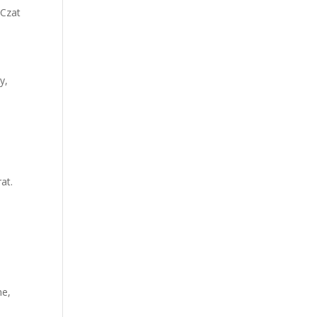
 Czat
y,
at.
ne,