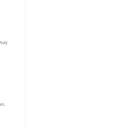
tuły
b
ań,