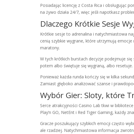
Posiadając licencję z Costa Rica i obsługując p
na żywo działa 24/7, więc jeśli napotkasz probl
Dlaczego Krótkie Sesje Wy
Krótkie sesje to adrenalina i natychmiastowa na
cenią szybkie wygrane, które utrzymują emocje
maratony.
W tych krótkich burstach decyzje podejmuje się s
potem albo świętuje się wygraną, albo resetuje.
Ponieważ każda runda kończy się w kilka sekund, 
Zamiast głęboko analizować szanse i prawdopodo
Wybór Gier: Sloty, które 
Serce atrakcyjności Casino Lab tkwi w bibliotec
Play’n GO, NetEnt i Red Tiger Gaming, każdy znaj
Gracze poszukujący szybkich emocji często wybi
ale rzadziej. Natychmiastowa informacja zwrotn