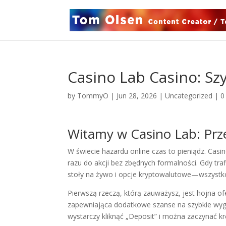
Casino Lab Casino: Sz
by
TommyO
|
Jun 28, 2026
|
Uncategorized
|
0
Witamy w Casino Lab: Prz
W świecie hazardu online czas to pieniądz. Cas
razu do akcji bez zbędnych formalności. Gdy traf
stoły na żywo i opcje kryptowalutowe—wszystko
Pierwszą rzeczą, którą zauważysz, jest hojna
zapewniająca dodatkowe szanse na szybkie wy
wystarczy kliknąć „Deposit” i można zaczynać kr