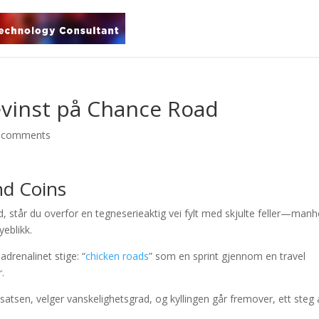
evinst på Chance Road
 comments
nd Coins
, står du overfor en tegneserieaktig vei fylt med skjulte feller—manh
eblikk.
adrenalinet stige: “
chicken roads
” som en sprint gjennom en travel
.
nnsatsen, velger vanskelighetsgrad, og kyllingen går fremover, ett steg 