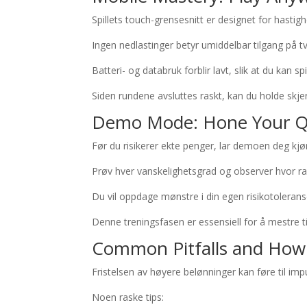
Spillets touch-grensesnitt er designet for hastig
Ingen nedlastinger betyr umiddelbar tilgang på t
Batteri- og databruk forblir lavt, slik at du kan 
Siden rundene avsluttes raskt, kan du holde skj
Demo Mode: Hone Your Qui
Før du risikerer ekte penger, lar demoen deg kjør
Prøv hver vanskelighetsgrad og observer hvor ra
Du vil oppdage mønstre i din egen risikotoleran
Denne treningsfasen er essensiell for å mestre t
Common Pitfalls and How
Fristelsen av høyere belønninger kan føre til imp
Noen raske tips: