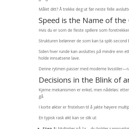
Målet ditt? Å trekke deg ut før neste felle avslu
Speed is the Name of th
Hvis du er som de fleste spillere som foretrekk
Strukturen belønner de som kan ta split-second b
Siden hver runde kan avsluttes på mindre enn ett
holde innsatsene lave.
Denne rytmen passer med moderne livsstiler—ras
Decisions in the Blink of 
Kjerne mekanismen er enkel, men nådeløs: etter 
gå.
I korte økter er fristelsen til å jakte høyere multip
En typisk rask økt kan se slik ut:
Step 1:
Multiplier på 1x – du holder sannsynlig