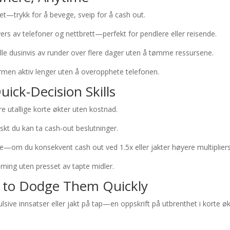
het—trykk for å bevege, sveip for å cash out.
vers av telefoner og nettbrett—perfekt for pendlere eller reisende.
spille dusinvis av runder over flere dager uten å tømme ressursene.
ermen aktiv lenger uten å overopphete telefonen.
ck-Decision Skills
e utallige korte økter uten kostnad.
skt du kan ta cash‑out beslutninger.
se—om du konsekvent cash out ved 1.5x eller jakter høyere multipliers
iming uten presset av tapte midler.
 to Dodge Them Quickly
ulsive innsatser eller jakt på tap—en oppskrift på utbrenthet i korte øk