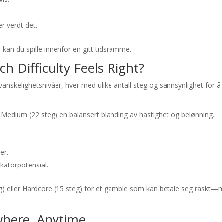
er verdt det.
kan du spille innenfor en gitt tidsramme.
h Difficulty Feels Right?
vanskelighetsnivåer, hver med ulike antall steg og sannsynlighet for å
og Medium (22 steg) en balansert blanding av hastighet og belønning.
er.
katorpotensial.
teg) eller Hardcore (15 steg) for et gamble som kan betale seg raskt
where, Anytime