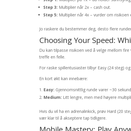
Step 3:
Multiplier når 2x – cash out.
Step 5:
Multiplier når 4x – vurder om risikoen 
Jo raskere du bestemmer deg, desto flere runder 
Choosing Your Speed: Whic
Du kan tilpasse risikoen ved å velge mellom fire 
treffe en felle.
For raske spillentusiaster tilbyr Easy (24 steg) 
En kort økt kan innebære:
Easy:
Gjennomsnittlig runde varer ~30 sekund
Medium:
Litt lengre, men med høyere multipli
Hvis du vil ha en adrenalinkick, prøv Hard (20 s
vær klar til å akseptere tap tidligere.
Mobile Mastery: Play Any