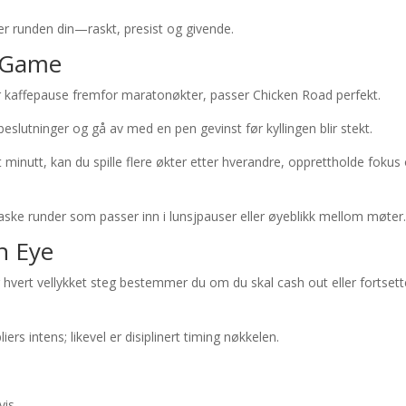
tter runden din—raskt, presist og givende.
e Game
er kaffepause fremfor maratonøkter, passer Chicken Road perfekt.
eslutninger og gå av med en pen gevinst før kyllingen blir stekt.
 minutt, kan du spille flere økter etter hverandre, opprettholde fokus
ke runder som passer inn i lunsjpauser eller øyeblikk mellom møter
an Eye
hvert vellykket steg bestemmer du om du skal cash out eller fortsett
liers intens; likevel er disiplinert timing nøkkelen.
vis.