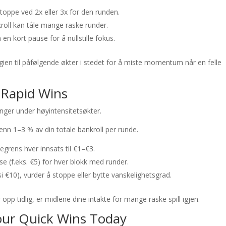
oppe ved 2x eller 3x for den runden.
oll kan tåle mange raske runder.
en kort pause for å nullstille fokus.
gien til påfølgende økter i stedet for å miste momentum når en felle
 Rapid Wins
 lenger under høyintensitetsøkter.
enn 1–3 % av din totale bankroll per runde.
egrens hver innsats til €1–€3.
e (f.eks. €5) for hver blokk med runder.
i €10), vurder å stoppe eller bytte vanskelighetsgrad.
pp tidlig, er midlene dine intakte for mange raske spill igjen.
Your Quick Wins Today