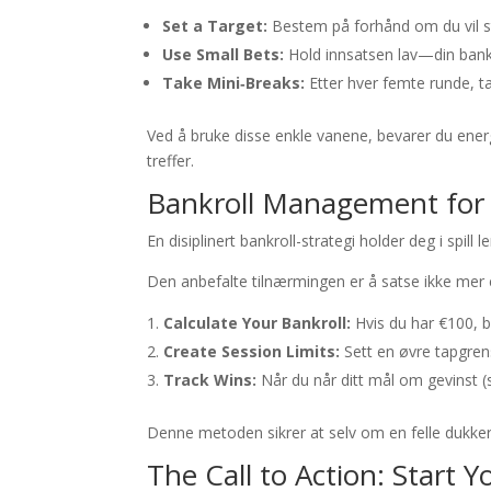
Set a Target:
Bestem på forhånd om du vil st
Use Small Bets:
Hold innsatsen lav—din bankr
Take Mini‑Breaks:
Etter hver femte runde, ta 
Ved å bruke disse enkle vanene, bevarer du ener
treffer.
Bankroll Management for
En disiplinert bankroll-strategi holder deg i spill
Den anbefalte tilnærmingen er å satse ikke mer 
Calculate Your Bankroll:
Hvis du har €100, b
Create Session Limits:
Sett en øvre tapgrens
Track Wins:
Når du når ditt mål om gevinst (s
Denne metoden sikrer at selv om en felle dukker o
The Call to Action: Start 