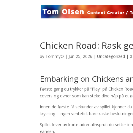
Chicken Road: Rask g
by
TommyO
|
Jun 25, 2026
|
Uncategorized
|
0
Embarking on Chickens a
Første gang du trykker på “Play” på Chicken Road
covers og ovner som kan steke dine håp på et øy
Innen de første få sekunder av spillet kjenner du 
kryssing—ingen ventetid, bare raske beslutninger
Spillet lever av korte adrenalinsprut: du setter i
gangen.