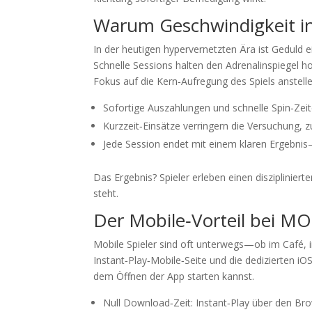
Warum Geschwindigkeit in
In der heutigen hypervernetzten Ära ist Geduld 
Schnelle Sessions halten den Adrenalinspiegel h
Fokus auf die Kern‑Aufregung des Spiels anstell
Sofortige Auszahlungen und schnelle Spin‑Zeit
Kurzzeit‑Einsätze verringern die Versuchung, z
Jede Session endet mit einem klaren Ergebnis
Das Ergebnis? Spieler erleben einen disziplinier
steht.
Der Mobile‑Vorteil bei 
Mobile Spieler sind oft unterwegs—ob im Caf
Instant‑Play‑Mobile‑Seite und die dedizierten i
dem Öffnen der App starten kannst.
Null Download‑Zeit: Instant‑Play über den Br