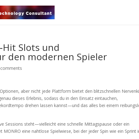
Hit Slots und
ür den modernen Spieler
 comments
tionen, aber nicht jede Plattform bietet den blitzschnellen Nervenki
genau dieses Erlebnis, sodass du in den Einsatz eintauchen,
ekordtempo drehen lassen kannst—und das alles bei einem reibungs
ve Sessions steht—vielleicht eine schnelle Mittagspause oder ein
 MONRO eine nahtlose Spielwiese, bei der jeder Spin wie ein Sprint i