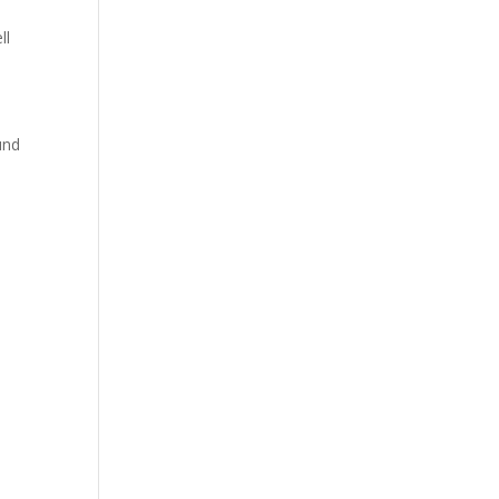
ll
und