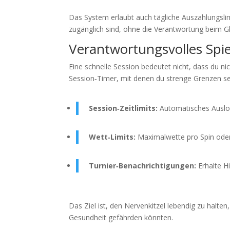
Das System erlaubt auch tägliche Auszahlungslim
zugänglich sind, ohne die Verantwortung beim Gl
Verantwortungsvolles Spi
Eine schnelle Session bedeutet nicht, dass du n
Session‑Timer, mit denen du strenge Grenzen se
Session‑Zeitlimits:
Automatisches Auslog
Wett‑Limits:
Maximalwette pro Spin oder 
Turnier‑Benachrichtigungen:
Erhalte Hi
Das Ziel ist, den Nervenkitzel lebendig zu halten,
Gesundheit gefährden könnten.