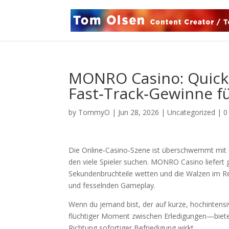
MONRO Casino: Quick‑
Fast‑Track‑Gewinne f
by
TommyO
|
Jun 28, 2026
|
Uncategorized
|
0
Die Online‑Casino‑Szene ist überschwemmt mit Op
den viele Spieler suchen. MONRO Casino liefert 
Sekundenbruchteile wetten und die Walzen im R
und fesselnden Gameplay.
Wenn du jemand bist, der auf kurze, hochintensi
flüchtiger Moment zwischen Erledigungen—bietet
Richtung sofortiger Befriedigung wirkt.