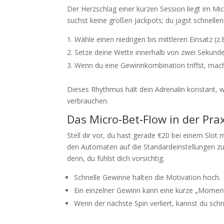
Der Herzschlag einer kurzen Session liegt im M
suchst keine großen Jackpots; du jagst schnell
Wähle einen niedrigen bis mittleren Einsatz (z.
Setze deine Wette innerhalb von zwei Sekunde
Wenn du eine Gewinnkombination triffst, mach
Dieses Rhythmus hält dein Adrenalin konstant, wä
verbrauchen.
Das Micro‑Bet‑Flow in der Pra
Stell dir vor, du hast gerade €20 bei einem Slot 
den Automaten auf die Standardeinstellungen zu
denn, du fühlst dich vorsichtig.
Schnelle Gewinne halten die Motivation hoch.
Ein einzelner Gewinn kann eine kurze „Mome
Wenn der nächste Spin verliert, kannst du sch