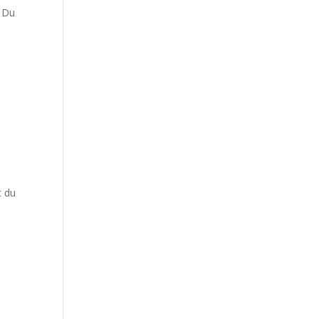
. Du
t du