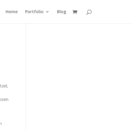
Home
Portfolio
Blog
tzel,
losen
n