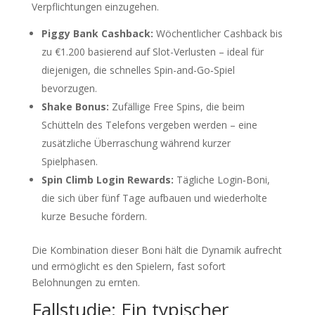
Verpflichtungen einzugehen.
Piggy Bank Cashback:
Wöchentlicher Cashback bis
zu €1.200 basierend auf Slot-Verlusten – ideal für
diejenigen, die schnelles Spin-and-Go‑Spiel
bevorzugen.
Shake Bonus:
Zufällige Free Spins, die beim
Schütteln des Telefons vergeben werden – eine
zusätzliche Überraschung während kurzer
Spielphasen.
Spin Climb Login Rewards:
Tägliche Login‑Boni,
die sich über fünf Tage aufbauen und wiederholte
kurze Besuche fördern.
Die Kombination dieser Boni hält die Dynamik aufrecht
und ermöglicht es den Spielern, fast sofort
Belohnungen zu ernten.
Fallstudie: Ein typischer