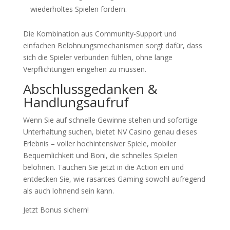
wiederholtes Spielen fördern.
Die Kombination aus Community‑Support und
einfachen Belohnungsmechanismen sorgt dafür, dass
sich die Spieler verbunden fühlen, ohne lange
Verpflichtungen eingehen zu müssen.
Abschlussgedanken &
Handlungsaufruf
Wenn Sie auf schnelle Gewinne stehen und sofortige
Unterhaltung suchen, bietet NV Casino genau dieses
Erlebnis – voller hochintensiver Spiele, mobiler
Bequemlichkeit und Boni, die schnelles Spielen
belohnen. Tauchen Sie jetzt in die Action ein und
entdecken Sie, wie rasantes Gaming sowohl aufregend
als auch lohnend sein kann.
Jetzt Bonus sichern!