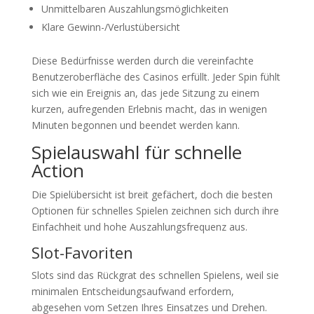
Unmittelbaren Auszahlungsmöglichkeiten
Klare Gewinn-/Verlustübersicht
Diese Bedürfnisse werden durch die vereinfachte
Benutzeroberfläche des Casinos erfüllt. Jeder Spin fühlt
sich wie ein Ereignis an, das jede Sitzung zu einem
kurzen, aufregenden Erlebnis macht, das in wenigen
Minuten begonnen und beendet werden kann.
Spielauswahl für schnelle
Action
Die Spielübersicht ist breit gefächert, doch die besten
Optionen für schnelles Spielen zeichnen sich durch ihre
Einfachheit und hohe Auszahlungsfrequenz aus.
Slot-Favoriten
Slots sind das Rückgrat des schnellen Spielens, weil sie
minimalen Entscheidungsaufwand erfordern,
abgesehen vom Setzen Ihres Einsatzes und Drehen.