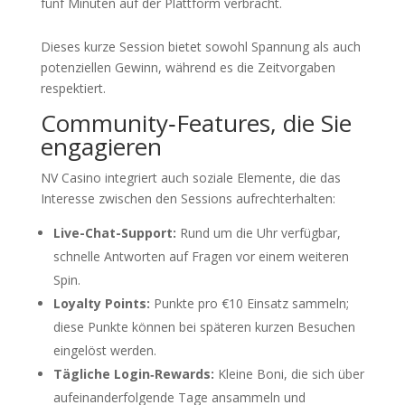
fünf Minuten auf der Plattform verbracht.
Dieses kurze Session bietet sowohl Spannung als auch
potenziellen Gewinn, während es die Zeitvorgaben
respektiert.
Community‑Features, die Sie
engagieren
NV Casino integriert auch soziale Elemente, die das
Interesse zwischen den Sessions aufrechterhalten:
Live-Chat-Support:
Rund um die Uhr verfügbar,
schnelle Antworten auf Fragen vor einem weiteren
Spin.
Loyalty Points:
Punkte pro €10 Einsatz sammeln;
diese Punkte können bei späteren kurzen Besuchen
eingelöst werden.
Tägliche Login‑Rewards:
Kleine Boni, die sich über
aufeinanderfolgende Tage ansammeln und