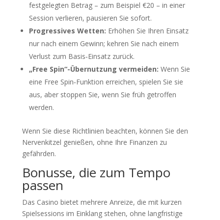
festgelegten Betrag – zum Beispiel €20 – in einer
Session verlieren, pausieren Sie sofort.
Progressives Wetten:
Erhöhen Sie Ihren Einsatz
nur nach einem Gewinn; kehren Sie nach einem
Verlust zum Basis‑Einsatz zurück.
„Free Spin“-Übernutzung vermeiden:
Wenn Sie
eine Free Spin‑Funktion erreichen, spielen Sie sie
aus, aber stoppen Sie, wenn Sie früh getroffen
werden.
Wenn Sie diese Richtlinien beachten, können Sie den
Nervenkitzel genießen, ohne Ihre Finanzen zu
gefährden.
Bonusse, die zum Tempo
passen
Das Casino bietet mehrere Anreize, die mit kurzen
Spielsessions im Einklang stehen, ohne langfristige