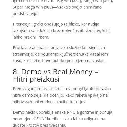
Igra ima različne ravni—Big Win (x20), Mega Win (x40),
Super Mega Win (x80)—vsaka s svojo animirano
predstavitvijo.
Hiter‑sejni igralci obožujejo te bliske, ker nudijo
takojšnjo satisfakcijo brez dolgočasnih vizualov, ki bi
lahko prekinili ritem.
Proslavne animacije prav tako služijo kot signal za
streamerje, da poudarijo ključne trenutke v realnem
času, kar drži njihovo publiko prilepljeno na zaslon.
8. Demo vs Real Money –
Hitri preizkusi
Pred vlaganjem pravih sredstev mnogi igralci opravijo
hitre demo seje, da ocenijo, kako rakete vplivajo na
njihov zaznani vrednost multiplikatorjev.
Demo način uporablja enake RNG algoritme in ponuja
neomejene “FUN” kredite—tako lahko odigrate na
ducate krogov brez tveganja.