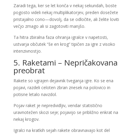
Zaradi tega, ker se let konča v nekaj sekundah, boste
pogosto videli nekaj multiplikatorjev, preden dosežete
pristajalno cono—dovolj, da se odločite, ali želite loviti
večjo zmago ali si zagotoviti manjšo.
Ta hitra zbiralna faza ohranja igralce v napetosti,
ustvarja občutek “še en krog” tipičen za igre z visoko
intenzivnostjo.
5. Raketami – Nepričakovana
preobrat
Rakete so vgrajen dejavnik tveganja igre. Ko se ena
pojavi, razdeli celoten zbran znesek na polovico in
potisne letalo navzdol.
Pojav raket je nepredvidljiv, vendar statistično
uravnotežen skozi seje; pojavijo se približno enkrat na
nekaj krogov.
Igralci na kratkih sejah rakete obravnavajo kot del