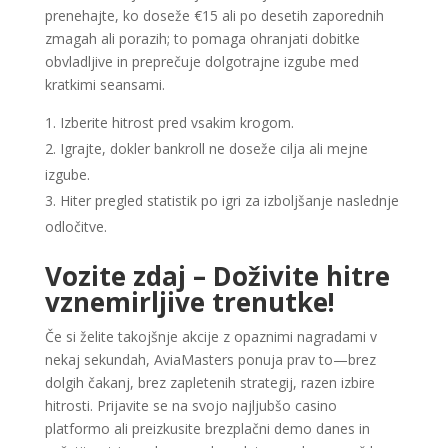
prenehajte, ko doseže €15 ali po desetih zaporednih
zmagah ali porazih; to pomaga ohranjati dobitke
obvladljive in preprečuje dolgotrajne izgube med
kratkimi seansami.
Izberite hitrost pred vsakim krogom.
Igrajte, dokler bankroll ne doseže cilja ali mejne
izgube.
Hiter pregled statistik po igri za izboljšanje naslednje
odločitve.
Vozite zdaj – Doživite hitre
vznemirljive trenutke!
Če si želite takojšnje akcije z opaznimi nagradami v
nekaj sekundah, AviaMasters ponuja prav to—brez
dolgih čakanj, brez zapletenih strategij, razen izbire
hitrosti. Prijavite se na svojo najljubšo casino
platformo ali preizkusite brezplačni demo danes in