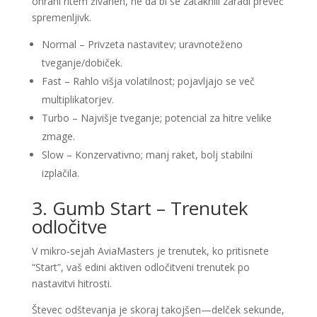
ohrani ritem živahen, ne da bi se zataknili zaradi preveč
spremenljivk.
Normal – Privzeta nastavitev; uravnoteženo
tveganje/dobiček.
Fast – Rahlo višja volatilnost; pojavljajo se več
multiplikatorjev.
Turbo – Najvišje tveganje; potencial za hitre velike
zmage.
Slow – Konzervativno; manj raket, bolj stabilni
izplačila.
3. Gumb Start – Trenutek
odločitve
V mikro‑sejah AviaMasters je trenutek, ko pritisnete
“Start”, vaš edini aktiven odločitveni trenutek po
nastavitvi hitrosti.
Števec odštevanja je skoraj takojšen—delček sekunde,