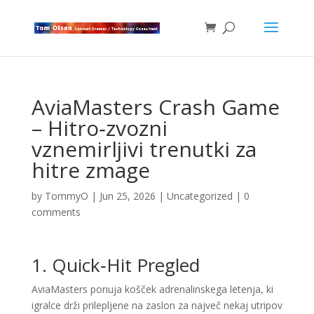
AviaMasters Crash Game
– Hitro‑zvozni
vznemirljivi trenutki za
hitre zmage
by
TommyO
|
Jun 25, 2026
|
Uncategorized
|
0
comments
1. Quick‑Hit Pregled
AviaMasters ponuja košček adrenalinskega letenja, ki
igralce drži prilepljene na zaslon za največ nekaj utripov