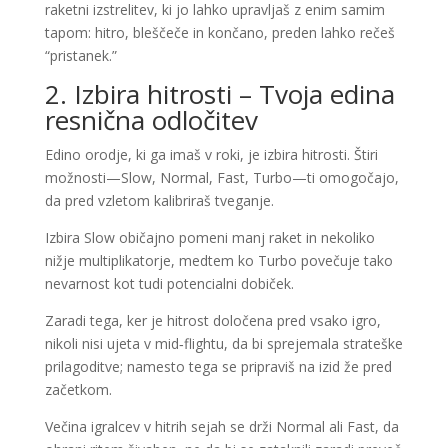
raketni izstrelitev, ki jo lahko upravljaš z enim samim
tapom: hitro, bleščeče in končano, preden lahko rečeš
“pristanek.”
2. Izbira hitrosti – Tvoja edina
resnična odločitev
Edino orodje, ki ga imaš v roki, je izbira hitrosti. Štiri
možnosti—Slow, Normal, Fast, Turbo—ti omogočajo,
da pred vzletom kalibriraš tveganje.
Izbira Slow običajno pomeni manj raket in nekoliko
nižje multiplikatorje, medtem ko Turbo povečuje tako
nevarnost kot tudi potencialni dobiček.
Zaradi tega, ker je hitrost določena pred vsako igro,
nikoli nisi ujeta v mid‑flightu, da bi sprejemala strateške
prilagoditve; namesto tega se pripraviš na izid že pred
začetkom.
Večina igralcev v hitrih sejah se drži Normal ali Fast, da