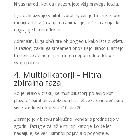
ki vas naredi, kot da nadzorujete vžig pravega letala.
Igralci, ki uživajo v hitrih izbruhih, cenijo ta en klik: brez
menijev, brez čakanja na animacije, le čista akcija, ki
nagrajuje hitre reflekse.
Adrenalin, ki ga občutite ob pogledu, kako letalo vzleti,
je razlog, zakaj ga streameri obožujejo: lahko ujamejo
ta trenutek vznemirjenja in ga neposredno delijo s
svojo publiko.
4. Multiplikatorji – Hitra
zbiralna faza
Ko je letalo v zraku, se multiplikatorji pojavijo kot
plavajoči simboli vzdolž poti leta: x2, x3, x5 in občasno
višje vrednosti, kot sta x10 ali x20.
Zbiranje je v bistvu naključno, vendar s prednostjo v
zgodnji fazi igre za nižje multiplikatorje; ko se let
nadaljuje, se večji simboli pojavljajo pogosteje.