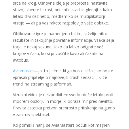
srca na krog. Osnovna ideja je preprosta: nastavite
stavo, izberite hitrost, pritisnite start in gledajte, kako
letalo drvi čez nebo, medtem ko se multiplikatorji
vrstijo — ali pa vas rakete razpolovijo vaše dobitke.
Oblikovanje igre je namenjeno tistim, ki želijo hitro
rezultate in takojšnje povratne informacije. Vsaka seja
traja le nekaj sekund, tako da lahko odigrate več
krogov v času, ko si privoščite kavo ali čakate na
avtobus.
Aviamaster
—ja, to je ime, ki ga boste slišali, ko boste
vprašali prijatelje o najnovejši crash senzaciji, ki že
trendi na streaming platformah.
Vizualni videz je neizpodbiten: svetlo rdeče letalo proti
modrem obzorju in morje, ki odraža mir pred nevihto.
Prav ta estetika pretvori preprosto pritiskanje na gumb
v zanimiv spektakel.
Ko pomisliš nanj, se AviaMasters počuti kot majhen