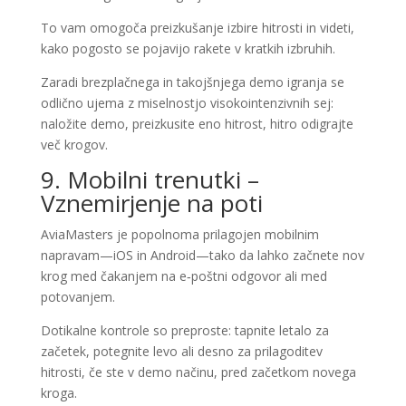
To vam omogoča preizkušanje izbire hitrosti in videti,
kako pogosto se pojavijo rakete v kratkih izbruhih.
Zaradi brezplačnega in takojšnjega demo igranja se
odlično ujema z miselnostjo visokointenzivnih sej:
naložite demo, preizkusite eno hitrost, hitro odigrajte
več krogov.
9. Mobilni trenutki –
Vznemirjenje na poti
AviaMasters je popolnoma prilagojen mobilnim
napravam—iOS in Android—tako da lahko začnete nov
krog med čakanjem na e‑poštni odgovor ali med
potovanjem.
Dotikalne kontrole so preproste: tapnite letalo za
začetek, potegnite levo ali desno za prilagoditev
hitrosti, če ste v demo načinu, pred začetkom novega
kroga.