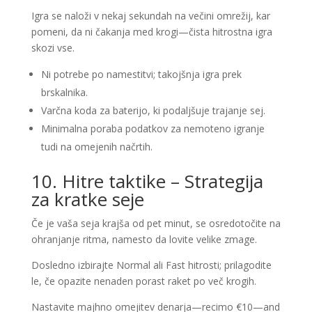
Igra se naloži v nekaj sekundah na večini omrežij, kar
pomeni, da ni čakanja med krogi—čista hitrostna igra
skozi vse.
Ni potrebe po namestitvi; takojšnja igra prek
brskalnika.
Varčna koda za baterijo, ki podaljšuje trajanje sej.
Minimalna poraba podatkov za nemoteno igranje
tudi na omejenih načrtih.
10. Hitre taktike – Strategija
za kratke seje
Če je vaša seja krajša od pet minut, se osredotočite na
ohranjanje ritma, namesto da lovite velike zmage.
Dosledno izbirajte Normal ali Fast hitrosti; prilagodite
le, če opazite nenaden porast raket po več krogih.
Nastavite majhno omejitev denarja—recimo €10—and