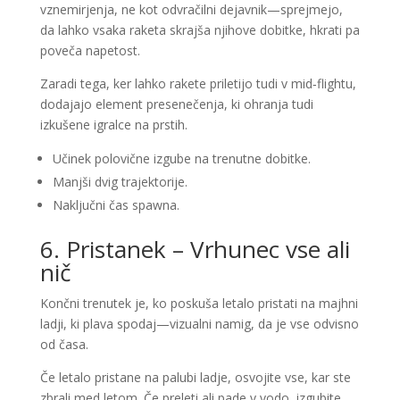
vznemirjenja, ne kot odvračilni dejavnik—sprejmejo,
da lahko vsaka raketa skrajša njihove dobitke, hkrati pa
poveča napetost.
Zaradi tega, ker lahko rakete priletijo tudi v mid‑flightu,
dodajajo element presenečenja, ki ohranja tudi
izkušene igralce na prstih.
Učinek polovične izgube na trenutne dobitke.
Manjši dvig trajektorije.
Naključni čas spawna.
6. Pristanek – Vrhunec vse ali
nič
Končni trenutek je, ko poskuša letalo pristati na majhni
ladji, ki plava spodaj—vizualni namig, da je vse odvisno
od časa.
Če letalo pristane na palubi ladje, osvojite vse, kar ste
zbrali med letom. Če preleti ali pade v vodo, izgubite