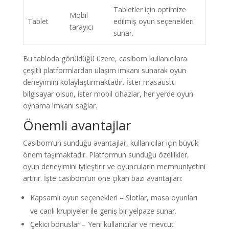
Tabletler için optimize
Mobil
Tablet
edilmiş oyun seçenekleri
tarayıcı
sunar.
Bu tabloda görüldüğü üzere, casibom kullanıcılara
çeşitli platformlardan ulaşım imkanı sunarak oyun
deneyimini kolaylaştırmaktadır. İster masaüstü
bilgisayar olsun, ister mobil cihazlar, her yerde oyun
oynama imkanı sağlar.
Önemli avantajlar
Casibom’un sunduğu avantajlar, kullanıcılar için büyük
önem taşımaktadır. Platformun sunduğu özellikler,
oyun deneyimini iyileştirir ve oyuncuların memnuniyetini
artırır. İşte casibom’un öne çıkan bazı avantajları:
Kapsamlı oyun seçenekleri – Slotlar, masa oyunları
ve canlı krupiyeler ile geniş bir yelpaze sunar.
Çekici bonuslar – Yeni kullanıcılar ve mevcut