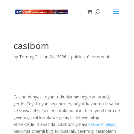
casibom
by
TommyO
|
Jun 24, 2026
|
public
|
0 comments
Casino dünyası, oyun tutkunlarının heyecan aradığı
yerdir. Çeşitli oyun seçenekleri, büyük kazanma fırsatları
ve sosyal etkileşimlerle dolu bu alan, hem yerel hem de
çevrimiçi platformlarda geniş bir kitleye hitap
etmektedir. Bu yazıda, casibom yılbaşı
casibom yılbaşı
hakkında önemli bilgileri bulacak, çevrimiçi casinoların