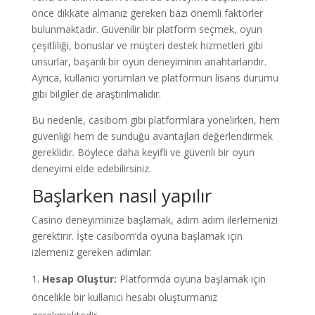
önce dikkate almanız gereken bazı önemli faktörler
bulunmaktadır. Güvenilir bir platform seçmek, oyun
çeşitliliği, bonuslar ve müşteri destek hizmetleri gibi
unsurlar, başarılı bir oyun deneyiminin anahtarlarıdır.
Ayrıca, kullanıcı yorumları ve platformun lisans durumu
gibi bilgiler de araştırılmalıdır.
Bu nedenle, casibom gibi platformlara yönelirken, hem
güvenliği hem de sunduğu avantajları değerlendirmek
gereklidir. Böylece daha keyifli ve güvenli bir oyun
deneyimi elde edebilirsiniz.
Başlarken nasıl yapılır
Casino deneyiminize başlamak, adım adım ilerlemenizi
gerektirir. İşte casibom’da oyuna başlamak için
izlemeniz gereken adımlar:
Hesap Oluştur:
Platformda oyuna başlamak için
öncelikle bir kullanıcı hesabı oluşturmanız