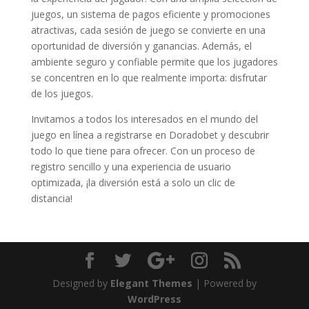
juegos, un sistema de pagos eficiente y promociones
atractivas, cada sesión de juego se convierte en una
oportunidad de diversión y ganancias. Además, el
ambiente seguro y confiable permite que los jugadores
se concentren en lo que realmente importa: disfrutar
de los juegos.
Invitamos a todos los interesados en el mundo del
juego en línea a registrarse en Doradobet y descubrir
todo lo que tiene para ofrecer. Con un proceso de
registro sencillo y una experiencia de usuario
optimizada, ¡la diversión está a solo un clic de
distancia!
Designed by
Elegant Themes
| Powered by
WordPress