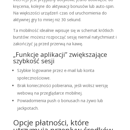
kręcenia, kolejne do aktywacji bonusów lub auto‑spin.
Na większości urządzeń czas od uruchomienia do
aktywnej gry to mniej niż 30 sekund.
Ta mobilność idealnie wpisuje się w schemat krótkich
burstów: możesz rozpocząć sesję niemal natychmiast i
zakończyć ją przed przerwą na kawę.
„Funkcje aplikacji” zwiększające
szybkość sesji
Szybkie logowanie przez e‑mail lub konta
społecznościowe.
Brak konieczności pobierania, jeśli wolisz wersję
webową na przeglądarce mobilnej.
Powiadomienia push o bonusach na żywo lub
jackpotach.
Opcje płatności, które