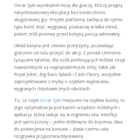
Oscar Spin wyodrębnił niszę dla graczy, którzy pragną
natychmiastowej ekscytacji bez konieczności
długotrwałej gry. Projekt platformy zachęca do rytmu
typu burst: kręć, wygrywaj, powtarzaj w kilka minut,
potem zrób przerwę przed kolejną porcją adrenaliny.
Układ kasyna jest celowo przejrzysty, pozwalając
graczom od razu przejść do akcji. Z ponad czteroma
tysiącami tytułów, dla osób preferujących krótkie sesje
najważniejsze są najpopularniejsze sloty, takie jak
Royal Joker, Big Bass Splash i Cash Cleory, wszystkie
zaprojektowane z myślą o szybkim wypłacaniu
wygranych i błyskawicznych obrotach.
To, co czyni
Oscar Spin
miejscem na szybkie bursty, to
jego optymalizacja pod kątem urządzeń mobilnych i
aplikacja, która ładuje się w mgnieniu oka. Interfejs
jest uproszczony – jedno dotknięcie do kręcenia, dwa
do podwojenia na bonusie – dzięki czemu cała
rozgrywka przypomina błyskawicę.