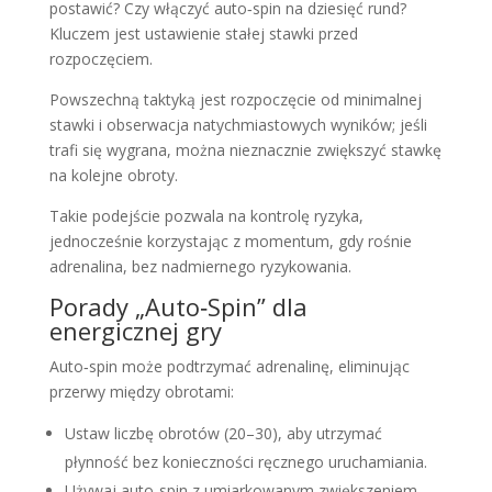
postawić? Czy włączyć auto‑spin na dziesięć rund?
Kluczem jest ustawienie stałej stawki przed
rozpoczęciem.
Powszechną taktyką jest rozpoczęcie od minimalnej
stawki i obserwacja natychmiastowych wyników; jeśli
trafi się wygrana, można nieznacznie zwiększyć stawkę
na kolejne obroty.
Takie podejście pozwala na kontrolę ryzyka,
jednocześnie korzystając z momentum, gdy rośnie
adrenalina, bez nadmiernego ryzykowania.
Porady „Auto‑Spin” dla
energicznej gry
Auto‑spin może podtrzymać adrenalinę, eliminując
przerwy między obrotami:
Ustaw liczbę obrotów (20–30), aby utrzymać
płynność bez konieczności ręcznego uruchamiania.
Używaj auto‑spin z umiarkowanym zwiększeniem