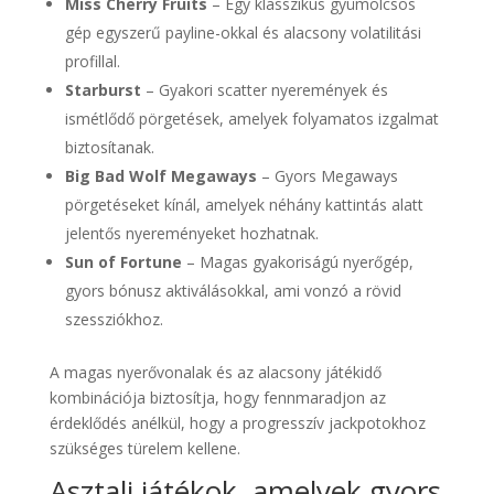
Miss Cherry Fruits
– Egy klasszikus gyümölcsös
gép egyszerű payline-okkal és alacsony volatilitási
profillal.
Starburst
– Gyakori scatter nyeremények és
ismétlődő pörgetések, amelyek folyamatos izgalmat
biztosítanak.
Big Bad Wolf Megaways
– Gyors Megaways
pörgetéseket kínál, amelyek néhány kattintás alatt
jelentős nyereményeket hozhatnak.
Sun of Fortune
– Magas gyakoriságú nyerőgép,
gyors bónusz aktiválásokkal, ami vonzó a rövid
szessziókhoz.
A magas nyerővonalak és az alacsony játékidő
kombinációja biztosítja, hogy fennmaradjon az
érdeklődés anélkül, hogy a progresszív jackpotokhoz
szükséges türelem kellene.
Asztali játékok, amelyek gyors