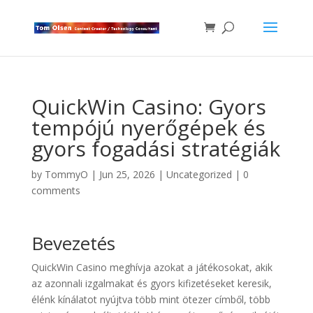
QuickWin Casino: Gyors
tempójú nyerőgépek és
gyors fogadási stratégiák
by
TommyO
|
Jun 25, 2026
|
Uncategorized
|
0
comments
Bevezetés
QuickWin Casino meghívja azokat a játékosokat, akik
az azonnali izgalmakat és gyors kifizetéseket keresik,
élénk kínálatot nyújtva több mint ötezer címből, több