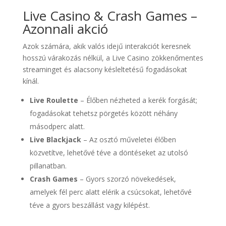
Live Casino & Crash Games –
Azonnali akció
Azok számára, akik valós idejű interakciót keresnek
hosszú várakozás nélkül, a Live Casino zökkenőmentes
streaminget és alacsony késleltetésű fogadásokat
kínál.
Live Roulette
– Élőben nézheted a kerék forgását;
fogadásokat tehetsz pörgetés között néhány
másodperc alatt.
Live Blackjack
– Az osztó műveletei élőben
közvetítve, lehetővé téve a döntéseket az utolsó
pillanatban.
Crash Games
– Gyors szorzó növekedések,
amelyek fél perc alatt elérik a csúcsokat, lehetővé
téve a gyors beszállást vagy kilépést.