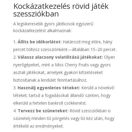
Kockázatkezelés rövid játék
szessziókban
A legsikeresebb gyors játékosok egyszerű
kockázatkezelést alkalmaznak:
Állíts be időkorlátot:
Határozd meg előre, hány
percet töltesz szessziónként—általában 15–20 percet.
Válassz alacsony volatilitású játékokat:
Olyan
nyerőgépeket, mint a Miss Cherry Fruits vagy gyors
asztali játékokat, amelyek gyakori kifizetéseket
biztosítanak a lendület fenntartásához.
Használj egyenletes téteket:
Kerüld a növekvő
téteket; tartsd a fogadásokat állandó szinten, hogy
elkerüld a hirtelen bankroll csökkenést.
Tervezz be szüneteket:
Rövid szessziókban is
szünetelj minden tíz pörgetés vagy tíz kéz után, hogy
értékeld az eredményeket.