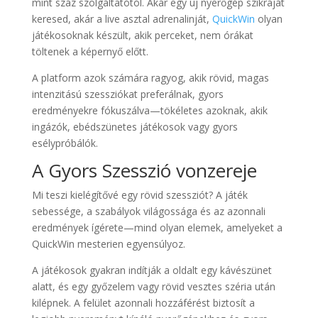
mint száz szolgáltatótól. Akár egy új nyerőgép szikráját
keresed, akár a live asztal adrenalinját,
QuickWin
olyan
játékosoknak készült, akik perceket, nem órákat
töltenek a képernyő előtt.
A platform azok számára ragyog, akik rövid, magas
intenzitású szessziókat preferálnak, gyors
eredményekre fókuszálva—tökéletes azoknak, akik
ingázók, ebédszünetes játékosok vagy gyors
esélypróbálók.
A Gyors Szesszió vonzereje
Mi teszi kielégítővé egy rövid szessziót? A játék
sebessége, a szabályok világossága és az azonnali
eredmények ígérete—mind olyan elemek, amelyeket a
QuickWin mesterien egyensúlyoz.
A játékosok gyakran indítják a oldalt egy kávészünet
alatt, és egy győzelem vagy rövid vesztes széria után
kilépnek. A felület azonnali hozzáférést biztosít a