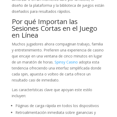
diseño de la plataforma y la biblioteca de juegos están
diseñados para resultados rápidos.
Por qué Importan las
Sesiones Cortas en el Juego
en Línea
Muchos jugadores ahora compaginan trabajo, familia
y entretenimiento. Prefieren una experiencia de casino
que encaje en una ventana de cinco minutos en lugar
de un maratón de horas.
Spinsy Casino
adopta esta
tendencia ofreciendo una interfaz simplificada donde
cada spin, apuesta o volteo de carta ofrece un
resultado casi de inmediato.
Las características clave que apoyan este estilo
incluyen:
Páginas de carga rápida en todos los dispositivos
Retroalimentación inmediata sobre ganancias y