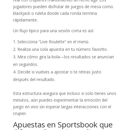
jugadores pueden disfrutar de juegos de mesa como
blackjack o ruleta donde cada ronda termina
rápidamente.
Un flujo típico para una sesión corta es así:
Selecciona “Live Roulette” en el menú.
Realiza una sola apuesta en tu número favorito.
Mira cómo gira la bola—los resultados se anuncian
en segundos.
Decide si vuelves a apostar o te retiras justo
después del resultado.
Esta estructura asegura que incluso si solo tienes unos
minutos, aún puedes experimentar la emoción del
juego en vivo sin esperar largas interacciones con el
crupier.
Apuestas en Sportsbook que