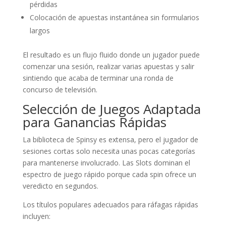
pérdidas
Colocación de apuestas instantánea sin formularios
largos
El resultado es un flujo fluido donde un jugador puede
comenzar una sesión, realizar varias apuestas y salir
sintiendo que acaba de terminar una ronda de
concurso de televisión.
Selección de Juegos Adaptada
para Ganancias Rápidas
La biblioteca de Spinsy es extensa, pero el jugador de
sesiones cortas solo necesita unas pocas categorías
para mantenerse involucrado. Las Slots dominan el
espectro de juego rápido porque cada spin ofrece un
veredicto en segundos.
Los títulos populares adecuados para ráfagas rápidas
incluyen: