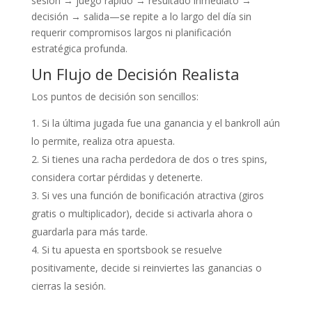
sesión → juego rápido → resultado inmediato →
decisión → salida—se repite a lo largo del día sin
requerir compromisos largos ni planificación
estratégica profunda.
Un Flujo de Decisión Realista
Los puntos de decisión son sencillos:
Si la última jugada fue una ganancia y el bankroll aún
lo permite, realiza otra apuesta.
Si tienes una racha perdedora de dos o tres spins,
considera cortar pérdidas y detenerte.
Si ves una función de bonificación atractiva (giros
gratis o multiplicador), decide si activarla ahora o
guardarla para más tarde.
Si tu apuesta en sportsbook se resuelve
positivamente, decide si reinviertes las ganancias o
cierras la sesión.