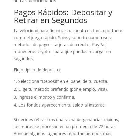
aún así emocionante.
Pagos Rápidos: Depositar y
Retirar en Segundos
La velocidad para financiar tu cuenta es tan importante
como el juego rápido. Spinsy soporta numerosos
métodos de pago—tarjetas de crédito, PayPal,
monederos crypto—para que puedas recargar en
segundos.
Flujo típico de depósito:
Selecciona “Deposit” en el panel de tu cuenta.
Elige tu método preferido (por ejemplo, Visa).
Ingresa el monto y confirma.
Los fondos aparecen en tu saldo al instante.
Si decides retirar tras una racha de ganancias rápidas,
los retiros se procesan en un promedio de 72 horas.
Aunque algunos jugadores reportan tiempos más