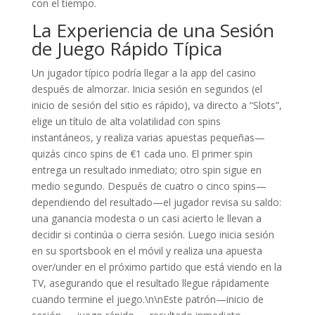
con el tiempo.
La Experiencia de una Sesión
de Juego Rápido Típica
Un jugador típico podría llegar a la app del casino
después de almorzar. Inicia sesión en segundos (el
inicio de sesión del sitio es rápido), va directo a “Slots”,
elige un título de alta volatilidad con spins
instantáneos, y realiza varias apuestas pequeñas—
quizás cinco spins de €1 cada uno. El primer spin
entrega un resultado inmediato; otro spin sigue en
medio segundo. Después de cuatro o cinco spins—
dependiendo del resultado—el jugador revisa su saldo:
una ganancia modesta o un casi acierto le llevan a
decidir si continúa o cierra sesión. Luego inicia sesión
en su sportsbook en el móvil y realiza una apuesta
over/under en el próximo partido que está viendo en la
TV, asegurando que el resultado llegue rápidamente
cuando termine el juego.\n\nEste patrón—inicio de