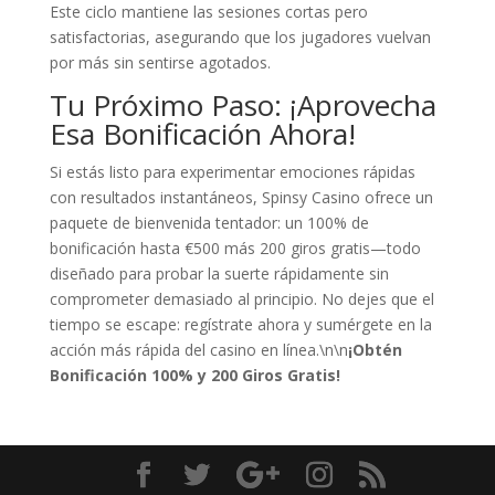
Este ciclo mantiene las sesiones cortas pero
satisfactorias, asegurando que los jugadores vuelvan
por más sin sentirse agotados.
Tu Próximo Paso: ¡Aprovecha
Esa Bonificación Ahora!
Si estás listo para experimentar emociones rápidas
con resultados instantáneos, Spinsy Casino ofrece un
paquete de bienvenida tentador: un 100% de
bonificación hasta €500 más 200 giros gratis—todo
diseñado para probar la suerte rápidamente sin
comprometer demasiado al principio. No dejes que el
tiempo se escape: regístrate ahora y sumérgete en la
acción más rápida del casino en línea.\n\n
¡Obtén
Bonificación 100% y 200 Giros Gratis!