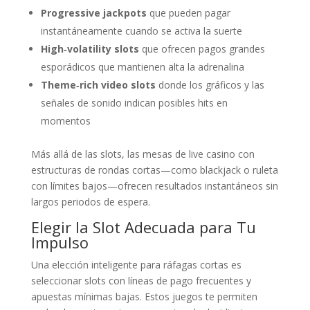
Progressive jackpots
que pueden pagar
instantáneamente cuando se activa la suerte
High‑volatility slots
que ofrecen pagos grandes
esporádicos que mantienen alta la adrenalina
Theme‑rich video slots
donde los gráficos y las
señales de sonido indican posibles hits en
momentos
Más allá de las slots, las mesas de live casino con
estructuras de rondas cortas—como blackjack o ruleta
con límites bajos—ofrecen resultados instantáneos sin
largos periodos de espera.
Elegir la Slot Adecuada para Tu
Impulso
Una elección inteligente para ráfagas cortas es
seleccionar slots con líneas de pago frecuentes y
apuestas mínimas bajas. Estos juegos te permiten